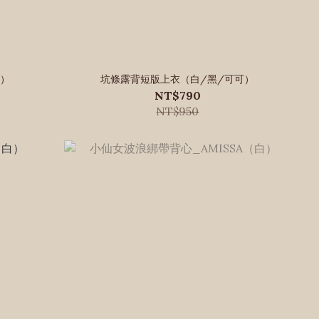
咖）
坑條露背短版上衣（白/黑/可可）
NT$790
NT$950