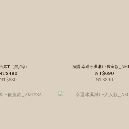
搭素T（黑/綠）
預購 幸運冰淇淋t -孩童款_AMI
NT$490
NT$690
NT$680
NT$890