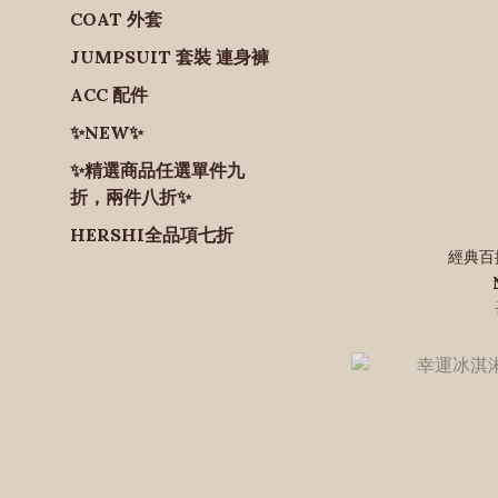
COAT 外套
JUMPSUIT 套裝 連身褲
ACC 配件
✨NEW✨
✨精選商品任選單件九
折，兩件八折✨
HERSHI全品項七折
經典百