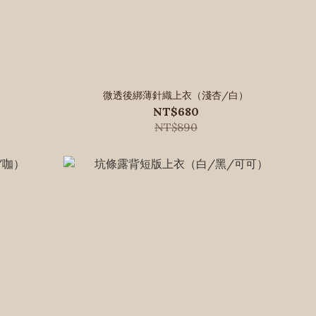
）
微透後綁薄針織上衣（淺杏/白）
NT$680
NT$890