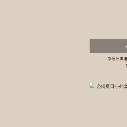
幸運冰淇淋t