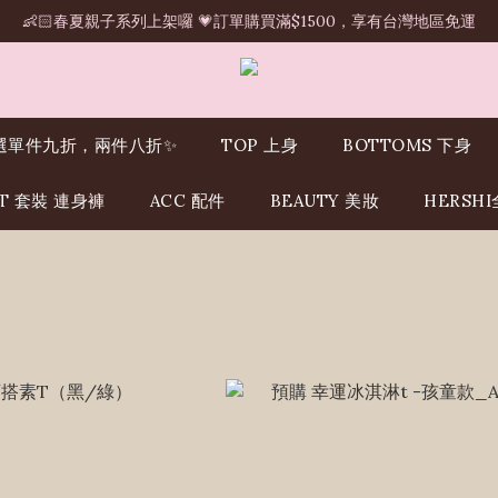
👶🏻春夏親子系列上架囉 💗訂單購買滿$1500，享有台灣地區免運
選單件九折，兩件八折✨
TOP 上身
BOTTOMS 下身
IT 套裝 連身褲
ACC 配件
BEAUTY 美妝
HERSH