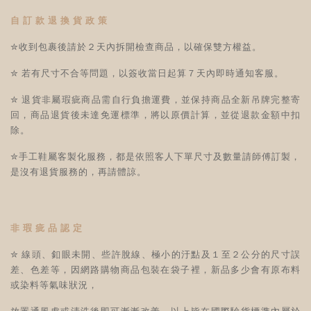
自 訂 款 退 換 貨 政 策
✮收到包裹後請於２天內拆開檢查商品，以確保雙方權益
。
✮ 若有尺寸不合等問題，以簽收當日起算７天內即時通知客服。
✮ 退貨非屬瑕疵商品需自行負擔運費，並保持商品全新吊牌完整寄
回
，
商品退貨後未達免運標準，將以原價計算，並從退款金額中扣
除
。
✮
手工鞋屬客製化服務
，都是依照客人下單尺寸及數量請師傅訂製
，
是沒有退貨服務的
，
再請體諒
。
非 瑕 疵 品 認 定
✮ 線頭、釦眼未開、些許脫線、極小的汙點及１至２公分的尺寸誤
差、色差等，因網路購物商品包裝在袋子裡，新品多少會有原布料
或染料等氣味狀況，