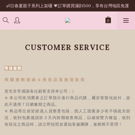
👶🏻春夏親子系列上架囉 💗訂單購買滿$1500，享有台灣地區免運
CUSTOMER SERVICE
售後服務
韓 國 服 飾 連 線 ＆ 美 妝 品 退 換 貨 政 策
首先非常感謝各位顧客支持本公司：）
✮ 本公司依消費者之訂單指示進行商品代購，屬於客製化給付，故
此不適用７日猶豫期之商品。
✮ 商品寄出前皆經過人員整燙包裝，因人工因素多少有不慎疏失狀
況，收到包裹後請於２天內拆開檢查商品，以確保雙方權益，收到
有狀況之商品時，請立即拍照並通知客服團隊，逾期將不受理！